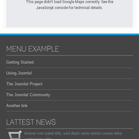
This page didn't load Google Maps correctly. See the
JavaScript console for technical details.
MENU EXAMPLE
Getting Started
Using Joomla!
The Joomla! Project
The Joomla! Community
Another link
LATTEST NEWS
Anime con saed elitr, sed diam nonu eirmo conse tetur