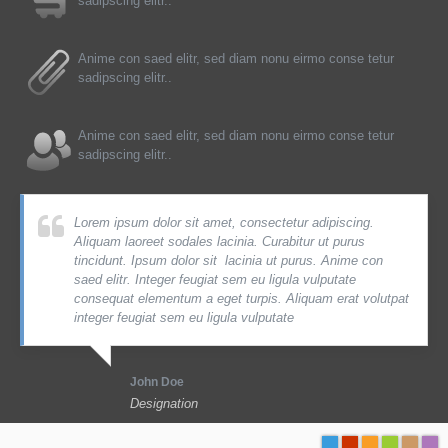
sadipscing elitr..
Anime con saed elitr, sed diam nonu eirmo conse tetur
sadipscing elitr..
Anime con saed elitr, sed diam nonu eirmo conse tetur
sadipscing elitr..
Lorem ipsum dolor sit amet, consectetur adipiscing.
Aliquam laoreet sodales lacinia. Curabitur ut purus
tincidunt. Ipsum dolor sit lacinia ut purus. Anime con
saed elitr. Integer feugiat sem eu ligula vulputate
consequat elementum a eget turpis. Aliquam erat volutpat
integer feugiat sem eu ligula vulputate
John Doe
Designation
-
-
-
-
-
-