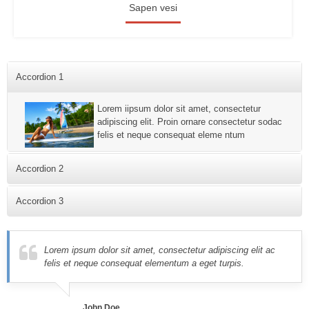
Sapen vesi
Accordion 1
Lorem iipsum dolor sit amet, consectetur
adipiscing elit. Proin ornare consectetur sodac
felis et neque consequat eleme ntum
Accordion 2
consectetur adipiscing elit. Proin ornare consectetur consequat
Accordion 3
elementum a eget turpis. Aliquam erat volutpat. Integer feugiat
sem eu ligula vulputate consequat. Nulla facilisi. Cras vel elit
Proin ornare consectetur sodales. Nulla luctus cursus mauris at
lectus, at fringilla lorem.
dapibus. Cras ac felis et neque consequat elementum a eget
Lorem ipsum dolor sit amet, consectetur adipiscing elit ac
turpis. Aliquam erat volutpat. Integer feugiat sem eu ligula
felis et neque consequat elementum a eget turpis.
vulputate consequat.
John Doe