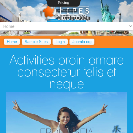
Pricing
FELIS ET NEQUE CONSEQU
LABORE ET DOLORE MAGNA ALIQUA
DOLORE MAGNA ALIQUYAM ERAT, SED DIAM VOLUPTUA
READ MORE
Home
Sample Sites
Login
Joomla.org
Activities proin ornare
consectetur felis et
neque
ERDUM SEIA