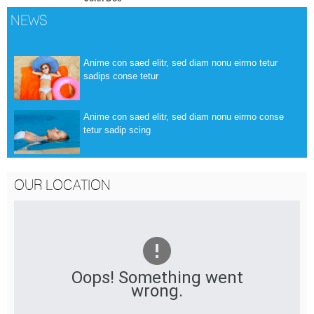
NEWS
Anime con saed elitr, sed diam nonu eirmo tetur
sadips conse tetur
Anime con saed elitr, sed diam nonu eirmo conse
tetur sadip scing
OUR LOCATION
Oops! Something went
wrong.