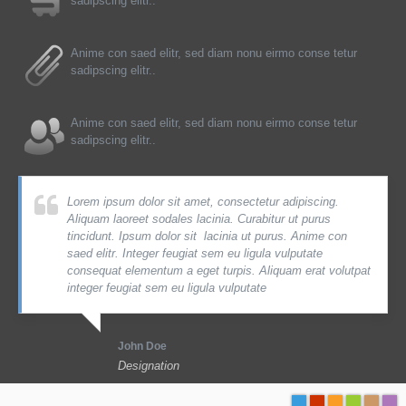
sadipscing elitr..
Anime con saed elitr, sed diam nonu eirmo conse tetur
sadipscing elitr..
Anime con saed elitr, sed diam nonu eirmo conse tetur
sadipscing elitr..
Lorem ipsum dolor sit amet, consectetur adipiscing.
Aliquam laoreet sodales lacinia. Curabitur ut purus
tincidunt. Ipsum dolor sit lacinia ut purus. Anime con
saed elitr. Integer feugiat sem eu ligula vulputate
consequat elementum a eget turpis. Aliquam erat volutpat
integer feugiat sem eu ligula vulputate
John Doe
Designation
-
-
-
-
-
-