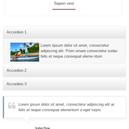
Sapen vesi
Accordion 1
Lorem iipsum dolor sit amet, consectetur
adipiscing elit. Proin ornare consectetur sodac
felis et neque consequat eleme ntum
Accordion 2
consectetur adipiscing elit. Proin ornare consectetur consequat
Accordion 3
elementum a eget turpis. Aliquam erat volutpat. Integer feugiat
sem eu ligula vulputate consequat. Nulla facilisi. Cras vel elit
Proin ornare consectetur sodales. Nulla luctus cursus mauris at
lectus, at fringilla lorem.
dapibus. Cras ac felis et neque consequat elementum a eget
Lorem ipsum dolor sit amet, consectetur adipiscing elit ac
turpis. Aliquam erat volutpat. Integer feugiat sem eu ligula
felis et neque consequat elementum a eget turpis.
vulputate consequat.
John Doe