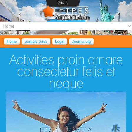
Pricing
FELIS ET NEQUE CONSEQU
LABORE ET DOLORE MAGNA ALIQUA
DOLORE MAGNA ALIQUYAM ERAT, SED DIAM VOLUPTUA
READ MORE
Home
Sample Sites
Login
Joomla.org
Activities proin ornare
consectetur felis et
neque
ERDUM SEIA