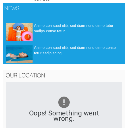
NEWS
Anime con saed elitr, sed diam nonu eirmo tetur
sadips conse tetur
Anime con saed elitr, sed diam nonu eirmo conse
tetur sadip scing
OUR LOCATION
Oops! Something went
wrong.