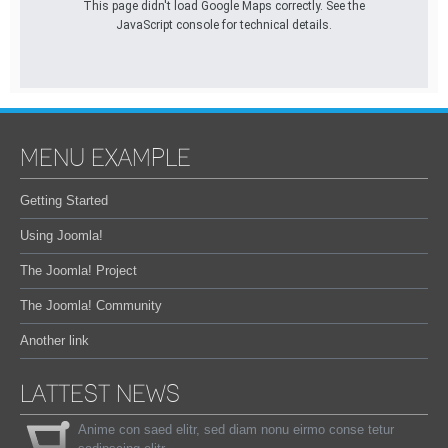
This page didn't load Google Maps correctly. See the
JavaScript console for technical details.
MENU EXAMPLE
Getting Started
Using Joomla!
The Joomla! Project
The Joomla! Community
Another link
LATTEST NEWS
Anime con saed elitr, sed diam nonu eirmo conse tetur